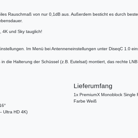
biles Rauschmaß von nur 0,1dB aus. Außerdem besticht es durch beste
Lebensdauer.
, 4K und Sky tauglich!
er-Einstellungen. Im Menü bei Antenneneinstellungen unter DiseqC 1.0 
n die Halterung der Schüssel (z.B. Eutelsat) montiert, das rechte LNB
Lieferumfang
1x PremiumX Monoblock Single P
Farbe Weiß
16°
– Ultra HD 4K)