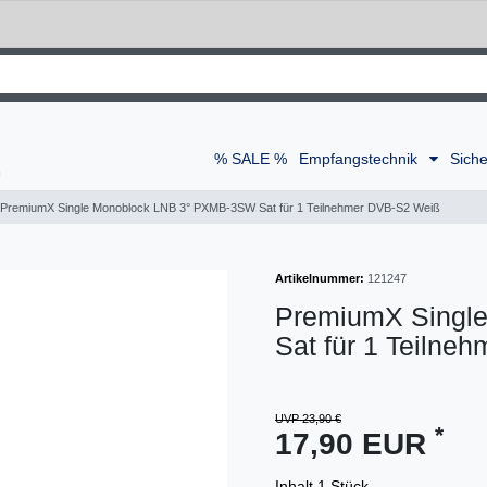
% SALE %
Empfangstechnik
Siche
PremiumX Single Monoblock LNB 3° PXMB-3SW Sat für 1 Teilnehmer DVB-S2 Weiß
Artikelnummer:
121247
PremiumX Singl
Sat für 1 Teilne
UVP 23,90 €
*
17,90 EUR
Inhalt
1
Stück