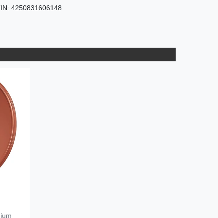
IN:
4250831606148
nium