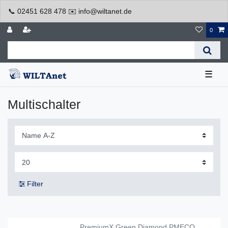
📞 02451 628 478 ✉️ info@wiltanet.de
0
☰
Multischalter
Filter
PremiumX Green Diamond PMECO