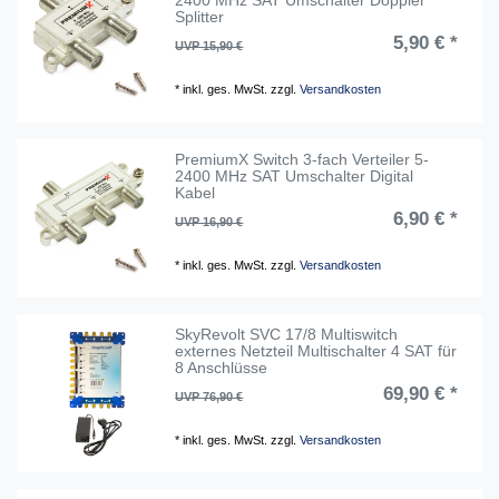
2400 MHz SAT Umschalter Doppler
Splitter
5,90 € *
UVP 15,90 €
*
inkl. ges. MwSt.
zzgl.
Versandkosten
PremiumX Switch 3-fach Verteiler 5-
2400 MHz SAT Umschalter Digital
Kabel
6,90 € *
UVP 16,90 €
*
inkl. ges. MwSt.
zzgl.
Versandkosten
SkyRevolt SVC 17/8 Multiswitch
externes Netzteil Multischalter 4 SAT für
8 Anschlüsse
69,90 € *
UVP 76,90 €
*
inkl. ges. MwSt.
zzgl.
Versandkosten