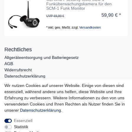
Funküberwachungskamera für den
SCM-1 Funk Monitor
59,90 € *
UVP 69,90 €
*
inkl. ges. MwSt.
zzgl.
Versandkosten
Rechtliches
Altgeräteentsorgung und Batteriegesetz
AGB
Widerrufsrecht
Datenschutzerklärung
Barrierefreiheit
Wir nutzen Cookies auf unserer Website. Einige von diesen sind
Impressum
essenziell, während andere uns helfen, diese Website und Ihre
Erfahrung zu verbessern. Weitere Informationen zu den von uns
Service
verwendeten Cookies und Ihren Rechten als Nutzer finden Sie in
Zahlungsarten
unserer
Daten­schutz­erklärung
.
Lieferung und Abholung
Essenziell
Unternehmen
Statistik
Über uns