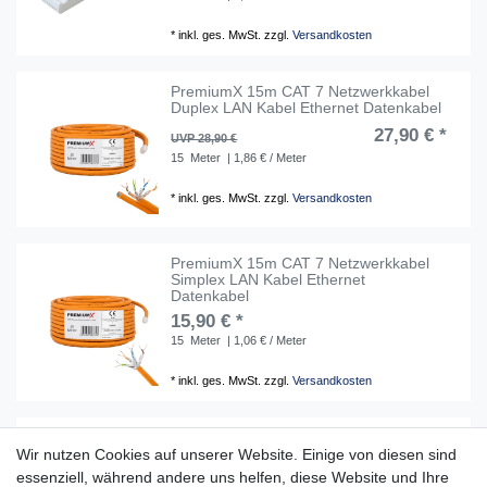
*
inkl. ges. MwSt.
zzgl.
Versandkosten
PremiumX 15m CAT 7 Netzwerkkabel
Duplex LAN Kabel Ethernet Datenkabel
27,90 € *
UVP 28,90 €
15
Meter
| 1,86 € / Meter
*
inkl. ges. MwSt.
zzgl.
Versandkosten
PremiumX 15m CAT 7 Netzwerkkabel
Simplex LAN Kabel Ethernet
Datenkabel
15,90 € *
15
Meter
| 1,06 € / Meter
*
inkl. ges. MwSt.
zzgl.
Versandkosten
PremiumX 15m CAT 7A Netzwerkkabel
Duplex LAN Kabel Ethernet Datenkabel
Wir nutzen Cookies auf unserer Website. Einige von diesen sind
essenziell, während andere uns helfen, diese Website und Ihre
32,90 € *
UVP 33,90 €