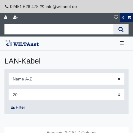
📞 02451 628 478 ✉️ info@wiltanet.de
0
☰
LAN-Kabel
Filter
Premium X CAT 7 Outdoor