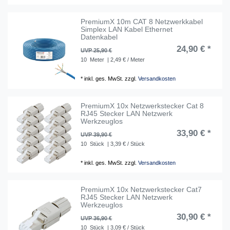
PremiumX 10m CAT 8 Netzwerkkabel
Simplex LAN Kabel Ethernet
Datenkabel
24,90 € *
UVP 25,90 €
10
Meter
| 2,49 € / Meter
*
inkl. ges. MwSt.
zzgl.
Versandkosten
PremiumX 10x Netzwerkstecker Cat 8
RJ45 Stecker LAN Netzwerk
Werkzeuglos
33,90 € *
UVP 39,90 €
10
Stück
| 3,39 € / Stück
*
inkl. ges. MwSt.
zzgl.
Versandkosten
PremiumX 10x Netzwerkstecker Cat7
RJ45 Stecker LAN Netzwerk
Werkzeuglos
30,90 € *
UVP 36,90 €
10
Stück
| 3,09 € / Stück