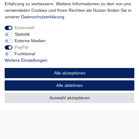
Erfahrung zu verbessern. Weitere Informationen zu den von uns
15
Meter
| 2,19 € / Meter
verwendeten Cookies und Ihren Rechten als Nutzer finden Sie in
unserer
Daten­schutz­erklärung
.
*
inkl. ges. MwSt.
zzgl.
Versandkosten
Essenziell
Statistik
PremiumX 15m CAT 7A Netzwerkkabel
Simplex LAN Kabel Ethernet
Externe Medien
Datenkabel
PayPal
20,90 € *
UVP 21,90 €
Funktional
15
Meter
| 1,39 € / Meter
Weitere Einstellungen
*
inkl. ges. MwSt.
zzgl.
Versandkosten
Alle akzeptieren
PremiumX 15m CAT 8 Netzwerkkabel
Alle ablehnen
Duplex LAN Kabel Ethernet Datenkabel
40,90 € *
Auswahl akzeptieren
UVP 41,90 €
15
Meter
| 2,73 € / Meter
*
inkl. ges. MwSt.
zzgl.
Versandkosten
PremiumX 15m CAT 8 Netzwerkkabel
Simplex LAN Kabel Ethernet