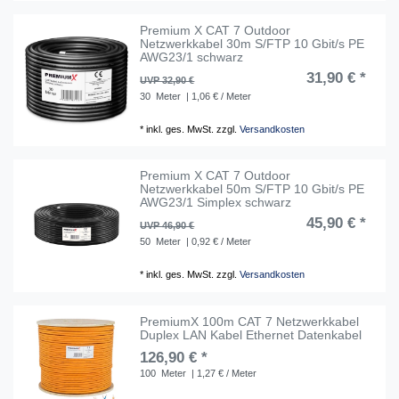
Premium X CAT 7 Outdoor
Netzwerkkabel 30m S/FTP 10 Gbit/s PE
AWG23/1 schwarz
31,90 € *
UVP 32,90 €
30
Meter
| 1,06 € / Meter
*
inkl. ges. MwSt.
zzgl.
Versandkosten
Premium X CAT 7 Outdoor
Netzwerkkabel 50m S/FTP 10 Gbit/s PE
AWG23/1 Simplex schwarz
45,90 € *
UVP 46,90 €
50
Meter
| 0,92 € / Meter
*
inkl. ges. MwSt.
zzgl.
Versandkosten
PremiumX 100m CAT 7 Netzwerkkabel
Duplex LAN Kabel Ethernet Datenkabel
126,90 € *
100
Meter
| 1,27 € / Meter