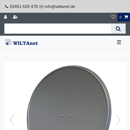
📞 02451 628 478 ✉️ info@wiltanet.de
0
☰