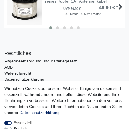
reines Kupfer SAT Antennenkabel
49,90 € *
UVP 50,90 €
100
Meter
| 0,50 € / Meter
Rechtliches
Altgeräteentsorgung und Batteriegesetz
AGB
Widerrufsrecht
Datenschutzerklärung
Barrierefreiheit
Wir nutzen Cookies auf unserer Website. Einige von diesen sind
Impressum
essenziell, während andere uns helfen, diese Website und Ihre
Service
Erfahrung zu verbessern. Weitere Informationen zu den von uns
verwendeten Cookies und Ihren Rechten als Nutzer finden Sie in
Zahlungsarten
unserer
Daten­schutz­erklärung
.
Lieferung und Abholung
Essenziell
Unternehmen
Statistik