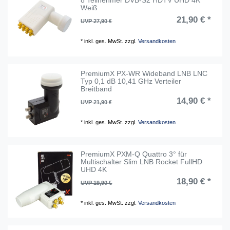
8 Teilnehmer DVB-S2 HDTV UHD 4K
Weiß
21,90 € *
UVP 27,90 €
*
inkl. ges. MwSt.
zzgl.
Versandkosten
PremiumX PX-WR Wideband LNB LNC
Typ 0,1 dB 10,41 GHz Verteiler
Breitband
14,90 € *
UVP 21,90 €
*
inkl. ges. MwSt.
zzgl.
Versandkosten
PremiumX PXM-Q Quattro 3° für
Multischalter Slim LNB Rocket FullHD
UHD 4K
18,90 € *
UVP 19,90 €
*
inkl. ges. MwSt.
zzgl.
Versandkosten