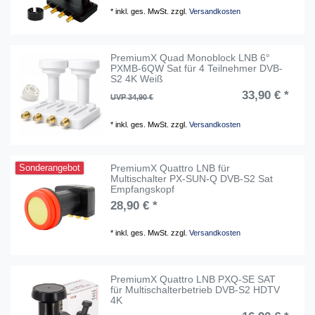
*
inkl. ges. MwSt.
zzgl.
Versandkosten
PremiumX Quad Monoblock LNB 6°
PXMB-6QW Sat für 4 Teilnehmer DVB-
S2 4K Weiß
33,90 € *
UVP 34,90 €
*
inkl. ges. MwSt.
zzgl.
Versandkosten
PremiumX Quattro LNB für
Sonderangebot
Multischalter PX-SUN-Q DVB-S2 Sat
Empfangskopf
28,90 € *
*
inkl. ges. MwSt.
zzgl.
Versandkosten
PremiumX Quattro LNB PXQ-SE SAT
für Multischalterbetrieb DVB-S2 HDTV
4K