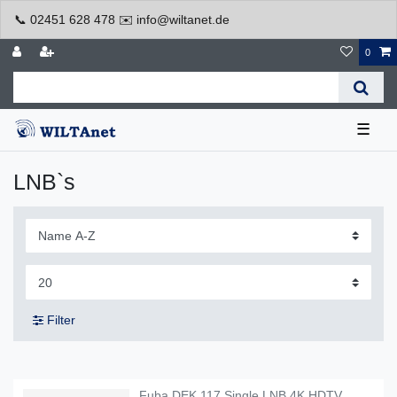
📞 02451 628 478 ✉️ info@wiltanet.de
0
☰
LNB`s
Filter
Fuba DEK 117 Single LNB 4K HDTV