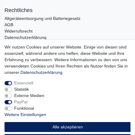
Rechtliches
Altgeräteentsorgung und Batteriegesetz
AGB
Widerrufsrecht
Datenschutzerklärung
Barrierefreiheit
Wir nutzen Cookies auf unserer Website. Einige von diesen sind
Impressum
essenziell, während andere uns helfen, diese Website und Ihre
Service
Erfahrung zu verbessern. Weitere Informationen zu den von uns
verwendeten Cookies und Ihren Rechten als Nutzer finden Sie in
Zahlungsarten
unserer
Daten­schutz­erklärung
.
Lieferung und Abholung
Essenziell
Unternehmen
Statistik
Über uns
Externe Medien
Karriere
PayPal
Kontakt
Funktional
Weitere Einstellungen
Vertrag widerrufen
Alle akzeptieren