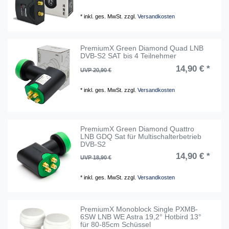
*
inkl. ges. MwSt.
zzgl.
Versandkosten
PremiumX Green Diamond Quad LNB
DVB-S2 SAT bis 4 Teilnehmer
14,90 € *
UVP 20,90 €
*
inkl. ges. MwSt.
zzgl.
Versandkosten
PremiumX Green Diamond Quattro
LNB GDQ Sat für Multischalterbetrieb
DVB-S2
14,90 € *
UVP 18,90 €
*
inkl. ges. MwSt.
zzgl.
Versandkosten
PremiumX Monoblock Single PXMB-
6SW LNB WE Astra 19,2° Hotbird 13°
für 80-85cm Schüssel