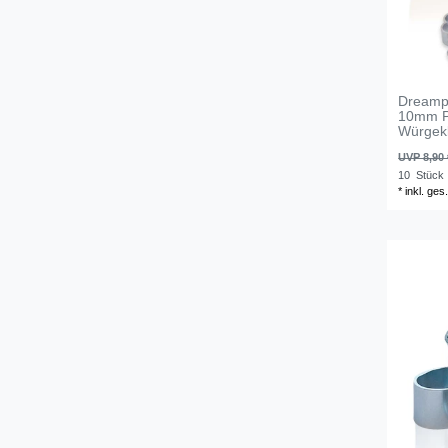
Dreampr
10mm P
Würgek
UVP 8,90 
10
Stück
*
inkl. ges