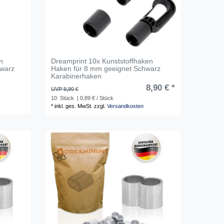
n
Dreamprint 10x Kunststoffhaken
hwarz
Haken für 8 mm geeignet Schwarz
Karabinerhaken
8,90 € *
UVP 9,90 €
10
Stück
| 0,89 € / Stück
*
inkl. ges. MwSt.
zzgl.
Versandkosten