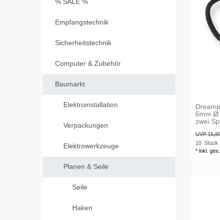
% SALE %
Empfangstechnik
Sicherheitstechnik
Computer & Zubehör
Baumarkt
Elektroinstallation
Dreampr
6mm Ø 
zwei Sp
Verpackungen
UVP 15,9
10
Stück
Elektrowerkzeuge
*
inkl. ges
Planen & Seile
Seile
Haken