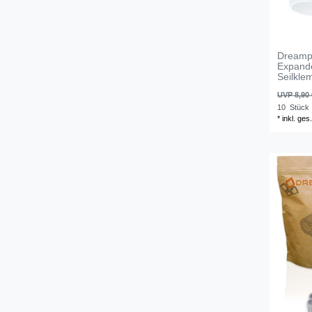
Dreamp
Expande
Seilkle
UVP 8,90 
10
Stück
*
inkl. ges