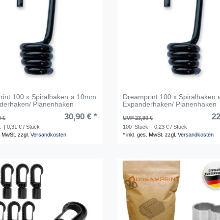
int 100 x Spiralhaken ø 10mm
Dreamprint 100 x Spiralhaken
nderhaken/ Planenhaken
Expanderhaken/ Planenhaken
30,90 € *
22
0 €
UVP 23,90 €
k
| 0,31 € / Stück
100
Stück
| 0,23 € / Stück
. MwSt.
zzgl.
Versandkosten
*
inkl. ges. MwSt.
zzgl.
Versandkosten