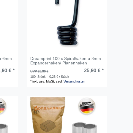
 ø 6mm -
Dreamprint 100 x Spiralhaken ø 8mm -
Expanderhaken/ Planenhaken
,90 € *
25,90 € *
UVP 26,90 €
100
Stück
| 0,26 € / Stück
*
inkl. ges. MwSt.
zzgl.
Versandkosten