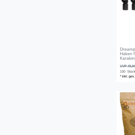
Dreampr
Haken f
Karabi
UVP 48,9
100
Stüc
*
inkl. ges