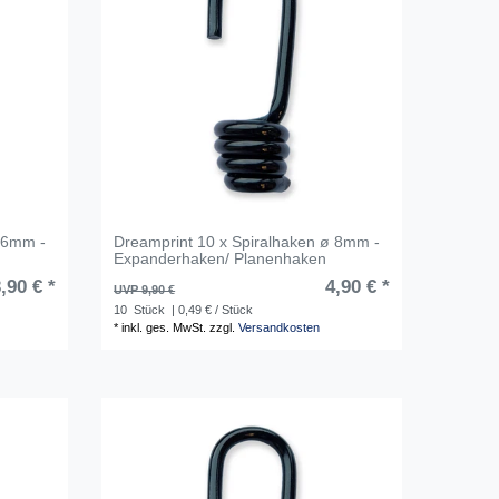
ø 6mm -
Dreamprint 10 x Spiralhaken ø 8mm -
Expanderhaken/ Planenhaken
,90 € *
4,90 € *
UVP 9,90 €
10
Stück
| 0,49 € / Stück
*
inkl. ges. MwSt.
zzgl.
Versandkosten