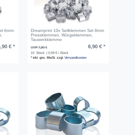
Set 6mm
Dreamprint 10x Seilklemmen Set 8mm
n,
Pressklemmen, Würgeklemmen,
Tauwerkklemme
,90 € *
6,90 € *
UVP 7,90 €
10
Stück
| 0,69 € / Stück
*
inkl. ges. MwSt.
zzgl.
Versandkosten