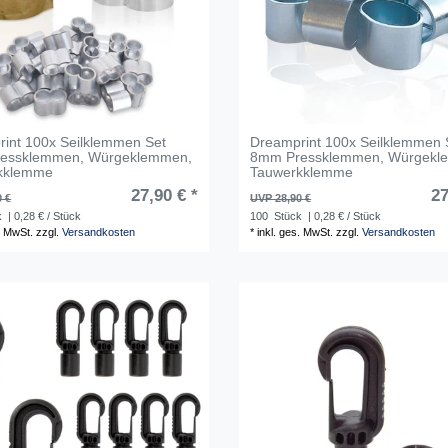
int 100x Seilklemmen Set
Dreamprint 100x Seilklemmen 
essklemmen, Würgeklemmen,
8mm Pressklemmen, Würgekl
kklemme
Tauwerkklemme
27,90 € *
27
0 €
UVP 28,90 €
k
| 0,28 € / Stück
100
Stück
| 0,28 € / Stück
. MwSt.
zzgl.
Versandkosten
*
inkl. ges. MwSt.
zzgl.
Versandkosten