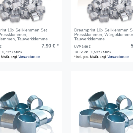
int 10x Seilklemmen Set
Dreamprint 10x Seilklemmen 
ressklemmen,
Pressklemmen, Würgeklemme
lemmen, Tauwerkklemme
Tauwerkklemme
7,90 € *
5
€
UVP 9,90 €
| 0,79 € / Stück
10
Stück
| 0,59 € / Stück
. MwSt.
zzgl.
Versandkosten
*
inkl. ges. MwSt.
zzgl.
Versandkosten