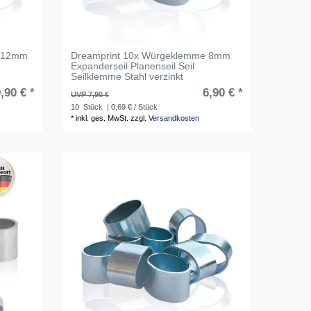
e 12mm
Dreamprint 10x Würgeklemme 8mm
Expanderseil Planenseil Seil
Seilklemme Stahl verzinkt
,90 € *
6,90 € *
UVP 7,90 €
10
Stück
| 0,69 € / Stück
*
inkl. ges. MwSt.
zzgl.
Versandkosten