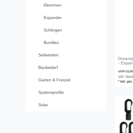
Klemmen
Expander
Schlingen
Bundles
Seilwinden
Dreampr
- Expa
Baubedarf
UVP 31,9
100
Stüc
Garten & Freizeit
*
inkl. ges
Systemprofile
Solar