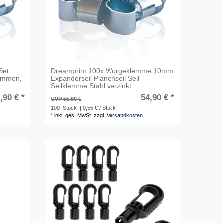
Set
Dreamprint 100x Würgeklemme 10mm
emmen,
Expanderseil Planenseil Seil
Seilklemme Stahl verzinkt
,90 € *
54,90 € *
UVP 55,90 €
100
Stück
| 0,55 € / Stück
*
inkl. ges. MwSt.
zzgl.
Versandkosten