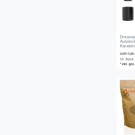
Dreampr
Autoloc
Karabi
UVP 7,90 
10
Stück
*
inkl. ges