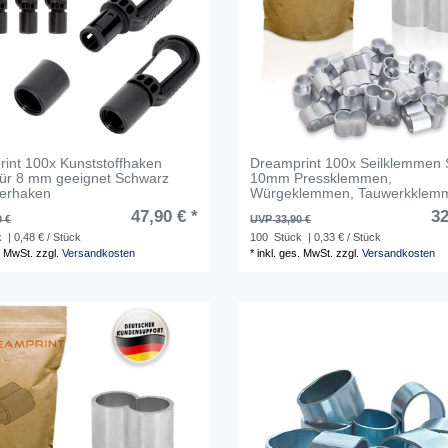
int 100x Kunststoffhaken
Dreamprint 100x Seilklemmen 
ür 8 mm geeignet Schwarz
10mm Pressklemmen,
nerhaken
Würgeklemmen, Tauwerkklem
47,90 € *
32
0 €
UVP 33,90 €
k
| 0,48 € / Stück
100
Stück
| 0,33 € / Stück
. MwSt.
zzgl.
Versandkosten
*
inkl. ges. MwSt.
zzgl.
Versandkosten