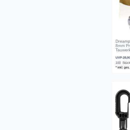
Dreampr
8mm Pr
Tauwer
UVP 28,9
100
Stüc
*
inkl. ges