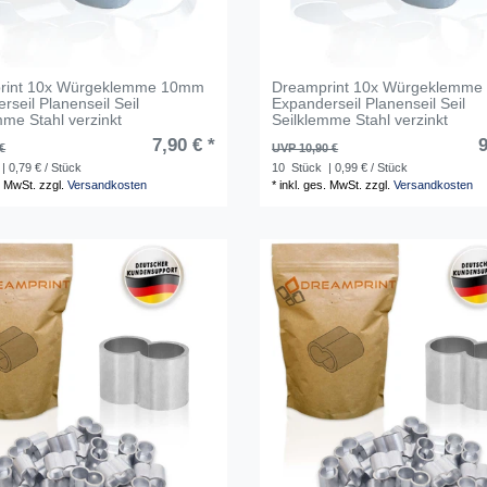
rint 10x Würgeklemme 10mm
Dreamprint 10x Würgeklemm
rseil Planenseil Seil
Expanderseil Planenseil Seil
mme Stahl verzinkt
Seilklemme Stahl verzinkt
7,90 € *
9
€
UVP 10,90 €
| 0,79 € / Stück
10
Stück
| 0,99 € / Stück
. MwSt.
zzgl.
Versandkosten
*
inkl. ges. MwSt.
zzgl.
Versandkosten