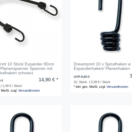
int 10 Stück Expander 80cm
Dreamprint 10 x Spiralhaken 
Planenspanner Spanner mit
Expanderhaken/ Planenhaken
iralhaken schwarz
3
UVP 8,90 €
14,90 € *
0 €
10
Stück
| 0,39 € / Stück
| 1,49 € / Stück
*
inkl. ges. MwSt.
zzgl.
Versandkosten
. MwSt.
zzgl.
Versandkosten