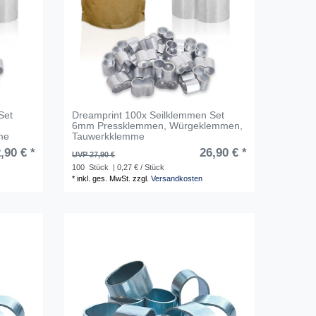
Set
Dreamprint 100x Seilklemmen Set
6mm Pressklemmen, Würgeklemmen,
me
Tauwerkklemme
,90 € *
26,90 € *
UVP 27,90 €
100
Stück
| 0,27 € / Stück
*
inkl. ges. MwSt.
zzgl.
Versandkosten