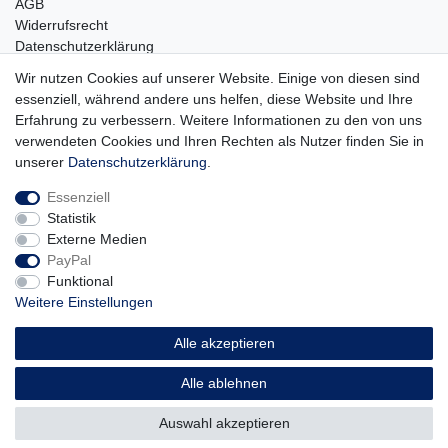
AGB
Widerrufsrecht
Datenschutzerklärung
Barrierefreiheit
Wir nutzen Cookies auf unserer Website. Einige von diesen sind
Impressum
essenziell, während andere uns helfen, diese Website und Ihre
Service
Erfahrung zu verbessern. Weitere Informationen zu den von uns
verwendeten Cookies und Ihren Rechten als Nutzer finden Sie in
Zahlungsarten
unserer
Daten­schutz­erklärung
.
Lieferung und Abholung
Essenziell
Unternehmen
Statistik
Über uns
Externe Medien
Karriere
PayPal
Kontakt
Funktional
Weitere Einstellungen
Vertrag widerrufen
Alle akzeptieren
Alle ablehnen
© Copyright 2026 | Alle Rechte vorbehalten.
Auswahl akzeptieren