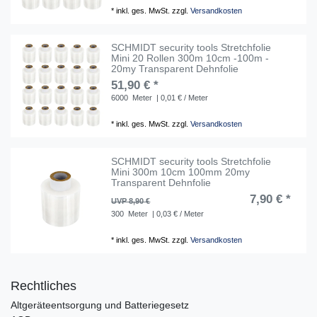
*
inkl. ges. MwSt.
zzgl.
Versandkosten
SCHMIDT security tools Stretchfolie
Mini 20 Rollen 300m 10cm -100m -
20my Transparent Dehnfolie
51,90 € *
6000
Meter
| 0,01 € / Meter
*
inkl. ges. MwSt.
zzgl.
Versandkosten
SCHMIDT security tools Stretchfolie
Mini 300m 10cm 100mm 20my
Transparent Dehnfolie
7,90 € *
UVP 8,90 €
300
Meter
| 0,03 € / Meter
*
inkl. ges. MwSt.
zzgl.
Versandkosten
Rechtliches
Altgeräteentsorgung und Batteriegesetz