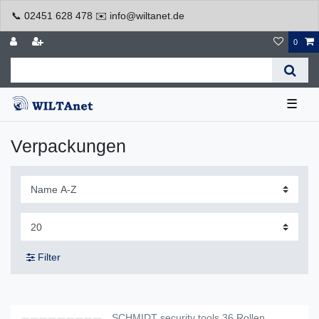
📞 02451 628 478 ✉️ info@wiltanet.de
0
☰
Verpackungen
Filter
SCHMIDT security tools 36 Rollen