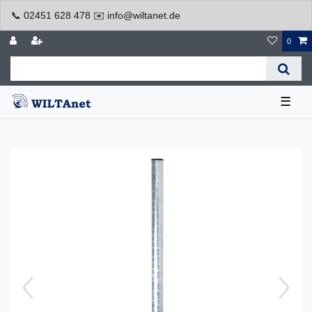
📞 02451 628 478 ✉️ info@wiltanet.de
0
☰