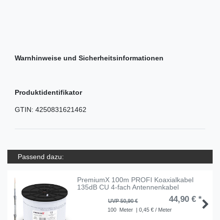
Warnhinweise und Sicherheitsinformationen
Produktidentifikator
GTIN:
4250831621462
Passend dazu:
PremiumX 100m PROFI Koaxialkabel
135dB CU 4-fach Antennenkabel
44,90 € *
UVP 50,90 €
100
Meter
| 0,45 € / Meter