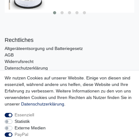
Rechtliches
Altgeräteentsorgung und Batteriegesetz
AGB
Widerrufsrecht
Datenschutzerklärung
Barrierefreiheit
Wir nutzen Cookies auf unserer Website. Einige von diesen sind
Impressum
essenziell, während andere uns helfen, diese Website und Ihre
Service
Erfahrung zu verbessern. Weitere Informationen zu den von uns
verwendeten Cookies und Ihren Rechten als Nutzer finden Sie in
Zahlungsarten
unserer
Daten­schutz­erklärung
.
Lieferung und Abholung
Essenziell
Unternehmen
Statistik
Über uns
Externe Medien
Karriere
PayPal
Kontakt