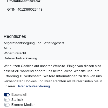
Produktidentifikator
GTIN:
4012386023449
Rechtliches
Altgeräteentsorgung und Batteriegesetz
AGB
Widerrufsrecht
Datenschutzerklärung
Barrierefreiheit
Wir nutzen Cookies auf unserer Website. Einige von diesen sind
Impressum
essenziell, während andere uns helfen, diese Website und Ihre
Erfahrung zu verbessern. Weitere Informationen zu den von uns
Service
verwendeten Cookies und Ihren Rechten als Nutzer finden Sie in
Zahlungsarten
unserer
Daten­schutz­erklärung
.
Lieferung und Abholung
Essenziell
Unternehmen
Statistik
Über uns
Externe Medien
Karriere