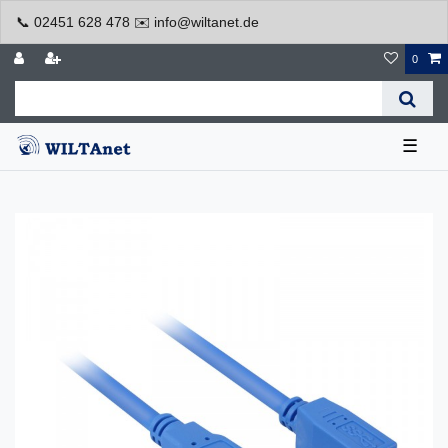
📞 02451 628 478 ✉️ info@wiltanet.de
0
☰