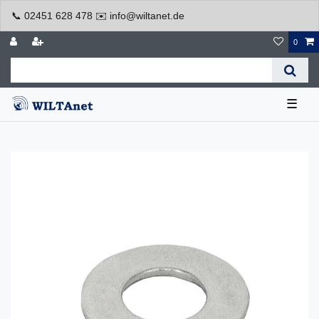
📞 02451 628 478 ✉️ info@wiltanet.de
0
☰