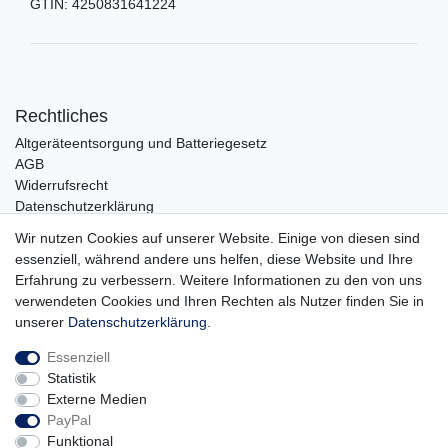
GTIN:
4250831641224
Rechtliches
Altgeräteentsorgung und Batteriegesetz
AGB
Widerrufsrecht
Datenschutzerklärung
Barrierefreiheit
Wir nutzen Cookies auf unserer Website. Einige von diesen sind
Impressum
essenziell, während andere uns helfen, diese Website und Ihre
Erfahrung zu verbessern. Weitere Informationen zu den von uns
Service
verwendeten Cookies und Ihren Rechten als Nutzer finden Sie in
Zahlungsarten
unserer
Daten­schutz­erklärung
.
Lieferung und Abholung
Essenziell
Unternehmen
Statistik
Über uns
Externe Medien
Karriere
PayPal
Kontakt
Funktional