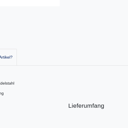
rtikel?
delstahl
ng
Lieferumfang