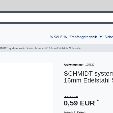
% SALE %
Empfangstechnik
Siche
MIDT systemprofile Senkschraube M6 16mm Edelstahl Schraube
Artikelnummer:
125622
SCHMIDT system
16mm Edelstahl 
UVP 1,59 €
*
0,59 EUR
Inhalt
1
Stück