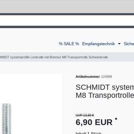
% SALE %
Empfangstechnik
Siche
MIDT systemprofile Lenkrolle mit Bremse M8 Transportrolle Schwenkrolle
Artikelnummer:
124999
SCHMIDT systemp
M8 Transportroll
UVP 13,90 €
*
6,90 EUR
Inhalt
1
Stück