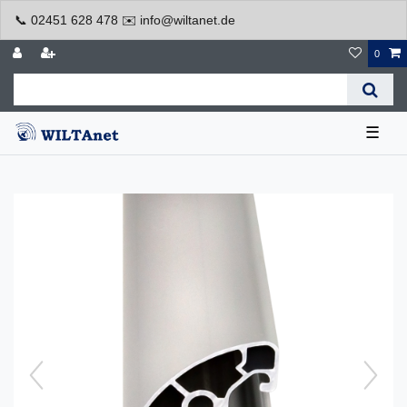
📞 02451 628 478 ✉️ info@wiltanet.de
0
☰