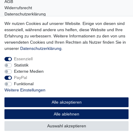
AGB
Widerrufsrecht
Datenschutzerklärung
Barrierefreiheit
Wir nutzen Cookies auf unserer Website. Einige von diesen sind
Impressum
essenziell, während andere uns helfen, diese Website und Ihre
Erfahrung zu verbessern. Weitere Informationen zu den von uns
Service
verwendeten Cookies und Ihren Rechten als Nutzer finden Sie in
Zahlungsarten
unserer
Daten­schutz­erklärung
.
Lieferung und Abholung
Essenziell
Unternehmen
Statistik
Über uns
Externe Medien
Karriere
PayPal
Kontakt
Funktional
Weitere Einstellungen
Vertrag widerrufen
Alle akzeptieren
Alle ablehnen
© Copyright 2026 | Alle Rechte vorbehalten.
Auswahl akzeptieren