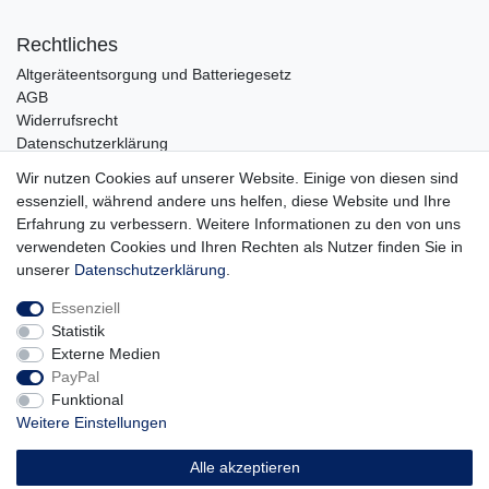
Rechtliches
Altgeräteentsorgung und Batteriegesetz
AGB
Widerrufsrecht
Datenschutzerklärung
Barrierefreiheit
Wir nutzen Cookies auf unserer Website. Einige von diesen sind
Impressum
essenziell, während andere uns helfen, diese Website und Ihre
Erfahrung zu verbessern. Weitere Informationen zu den von uns
Service
verwendeten Cookies und Ihren Rechten als Nutzer finden Sie in
Zahlungsarten
unserer
Daten­schutz­erklärung
.
Lieferung und Abholung
Essenziell
Unternehmen
Statistik
Über uns
Externe Medien
Karriere
PayPal
Kontakt
Funktional
Weitere Einstellungen
Vertrag widerrufen
Alle akzeptieren