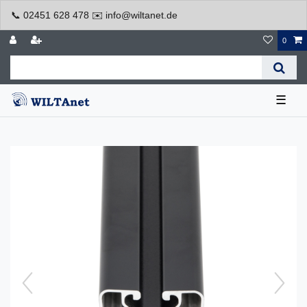
📞 02451 628 478 ✉️ info@wiltanet.de
0
☰