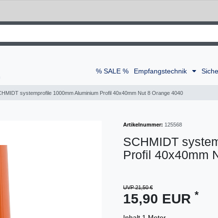
% SALE %
Empfangstechnik
Siche
HMIDT systemprofile 1000mm Aluminium Profil 40x40mm Nut 8 Orange 4040
Artikelnummer:
125568
SCHMIDT system
Profil 40x40mm 
UVP 21,50 €
*
15,90 EUR
Inhalt
1
Meter