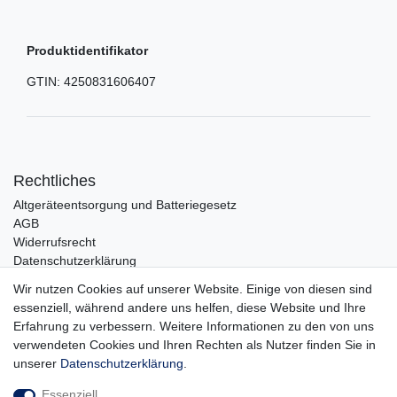
Produktidentifikator
GTIN:
4250831606407
Rechtliches
Altgeräteentsorgung und Batteriegesetz
AGB
Widerrufsrecht
Datenschutzerklärung
Barrierefreiheit
Wir nutzen Cookies auf unserer Website. Einige von diesen sind
Impressum
essenziell, während andere uns helfen, diese Website und Ihre
Erfahrung zu verbessern. Weitere Informationen zu den von uns
Service
verwendeten Cookies und Ihren Rechten als Nutzer finden Sie in
Zahlungsarten
unserer
Daten­schutz­erklärung
.
Lieferung und Abholung
Essenziell