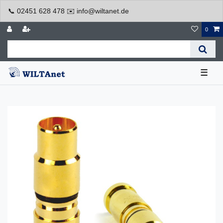
📞 02451 628 478 ✉️ info@wiltanet.de
0
☰