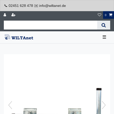
📞 02451 628 478 ✉️ info@wiltanet.de
0
☰