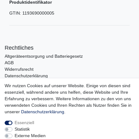
Produktidentifikator
GTIN:
1193690000005
Rechtliches
Altgeräteentsorgung und Batteriegesetz
AGB
Widerrufsrecht
Datenschutzerklärung
Barrierefreiheit
Wir nutzen Cookies auf unserer Website. Einige von diesen sind
Impressum
essenziell, während andere uns helfen, diese Website und Ihre
Erfahrung zu verbessern. Weitere Informationen zu den von uns
Service
verwendeten Cookies und Ihren Rechten als Nutzer finden Sie in
Zahlungsarten
unserer
Daten­schutz­erklärung
.
Lieferung und Abholung
Essenziell
Unternehmen
Statistik
Über uns
Externe Medien