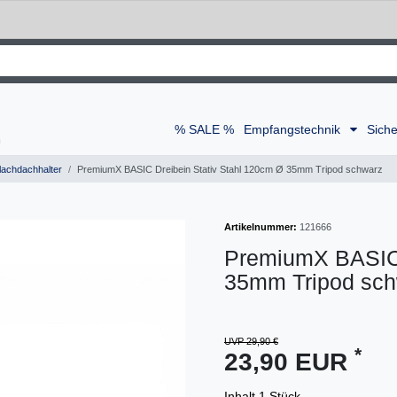
% SALE %
Empfangstechnik
Siche
lachdachhalter
PremiumX BASIC Dreibein Stativ Stahl 120cm Ø 35mm Tripod schwarz
Artikelnummer:
121666
PremiumX BASIC 
35mm Tripod sch
UVP 29,90 €
*
23,90 EUR
Inhalt
1
Stück