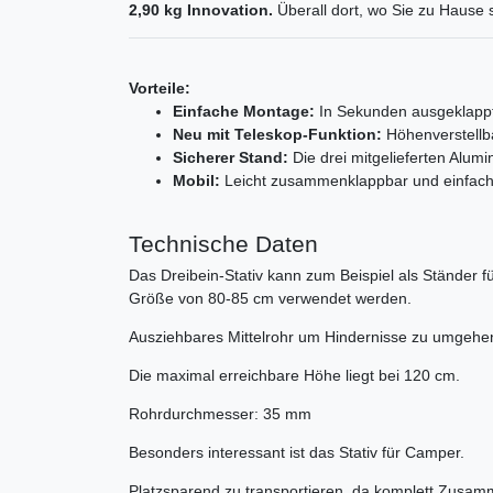
2,90 kg Innovation.
Überall dort, wo Sie zu Hause 
Vorteile:
Einfache Montage:
In Sekunden ausgeklappt 
Neu mit Teleskop-Funktion:
Höhenverstellba
Sicherer Stand:
Die drei mitgelieferten Alum
Mobil:
Leicht zusammenklappbar und einfach 
Technische Daten
Das Dreibein-Stativ kann zum Beispiel als Ständer f
Größe von 80-85 cm verwendet werden.
Ausziehbares Mittelrohr um Hindernisse zu umgehe
Die maximal erreichbare Höhe liegt bei 120 cm.
Rohrdurchmesser: 35 mm
Besonders interessant ist das Stativ für Camper.
Platzsparend zu transportieren, da komplett Zusam