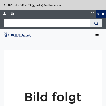
📞 02451 628 478 ✉️ info@wiltanet.de
0
☰