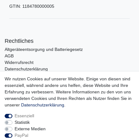
GTIN:
1184780000005
Rechtliches
Altgeräteentsorgung und Batteriegesetz
AGB
Widerrufsrecht
Datenschutzerklärung
Barrierefreiheit
Wir nutzen Cookies auf unserer Website. Einige von diesen sind
Impressum
essenziell, während andere uns helfen, diese Website und Ihre
Erfahrung zu verbessern. Weitere Informationen zu den von uns
Service
verwendeten Cookies und Ihren Rechten als Nutzer finden Sie in
Zahlungsarten
unserer
Daten­schutz­erklärung
.
Lieferung und Abholung
Essenziell
Unternehmen
Statistik
Über uns
Externe Medien
Karriere
PayPal