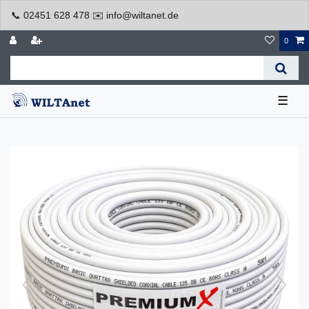
📞 02451 628 478 ✉️ info@wiltanet.de
0
☰