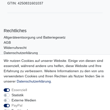
GTIN:
4250831601037
Rechtliches
Altgeräteentsorgung und Batteriegesetz
AGB
Widerrufsrecht
Datenschutzerklärung
Barrierefreiheit
Wir nutzen Cookies auf unserer Website. Einige von diesen sind
Impressum
essenziell, während andere uns helfen, diese Website und Ihre
Erfahrung zu verbessern. Weitere Informationen zu den von uns
Service
verwendeten Cookies und Ihren Rechten als Nutzer finden Sie in
Zahlungsarten
unserer
Daten­schutz­erklärung
.
Lieferung und Abholung
Essenziell
Unternehmen
Statistik
Über uns
Externe Medien
Karriere
PayPal
Kontakt