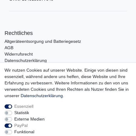
Rechtliches
Altgeräteentsorgung und Batteriegesetz
AGB
Widerrufsrecht
Datenschutzerklärung
Barrierefreiheit
Wir nutzen Cookies auf unserer Website. Einige von diesen sind
Impressum
essenziell, während andere uns helfen, diese Website und Ihre
Erfahrung zu verbessern. Weitere Informationen zu den von uns
Service
verwendeten Cookies und Ihren Rechten als Nutzer finden Sie in
Zahlungsarten
unserer
Daten­schutz­erklärung
.
Lieferung und Abholung
Essenziell
Unternehmen
Statistik
Über uns
Externe Medien
Karriere
PayPal
Kontakt
Funktional