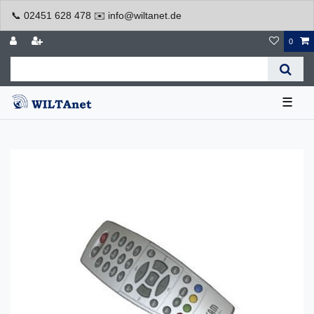
📞 02451 628 478 ✉️ info@wiltanet.de
0
☰