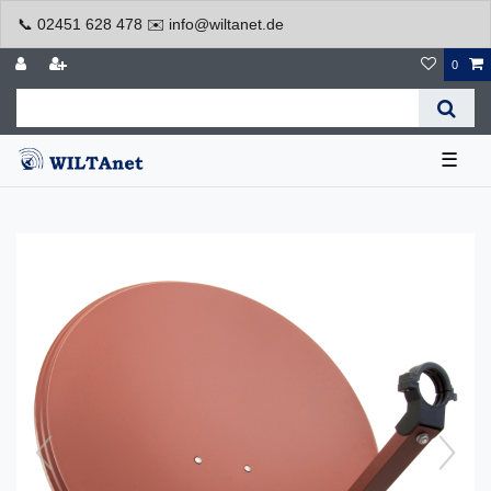
📞 02451 628 478 ✉️ info@wiltanet.de
0
☰