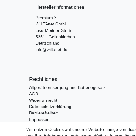
Herstellerinformationen
Premium X
WILTAnet GmbH
Lise-Meitner-Str.
5
52511
Geilenkirchen
Deutschland
info@wiltanet.de
Rechtliches
Altgeräteentsorgung und Batteriegesetz
AGB
Widerrufsrecht
Datenschutzerklärung
Barrierefreiheit
Impressum
Wir nutzen Cookies auf unserer Website. Einige von dies
und Ihre Erfahrung zu verbessern. Weitere Information
Vertrag widerrufen