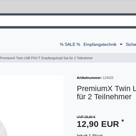
% SALE %
Empfangstechnik
Siche
PremiumX Twin LNB PXV-T Empfangskopf Sat für 2 Teilnehmer
Artikelnummer:
124025
PremiumX Twin 
für 2 Teilnehmer
UVP 28,90 €
*
12,90 EUR
Inhalt
1
Stück