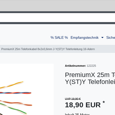
% SALE %
Empfangstechnik
Siche
PremiumX 25m Telefonkabel 8x2x0,6mm J-Y(ST)Y Telefonleitung 16-Adern
Artikelnummer:
122225
PremiumX 25m Te
Y(ST)Y Telefonle
UVP 19,90 €
*
18,90 EUR
Inhalt
25
Meter