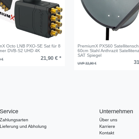
mX Octo LNB PXO-SE Sat für 8
PremiumX PXS60 Satellitensch
hmer DVB-S2 UHD 4K
60cm Stahl Anthrazit Satellite
SAT Spiegel
21,90 € *
0 €
31
UVP 32,90 €
Service
Unternehmen
Zahlungsarten
Über uns
Lieferung und Abholung
Karriere
Kontakt