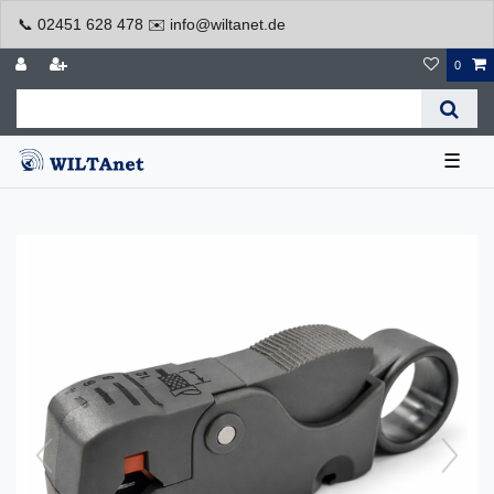
📞 02451 628 478 ✉️ info@wiltanet.de
0
☰