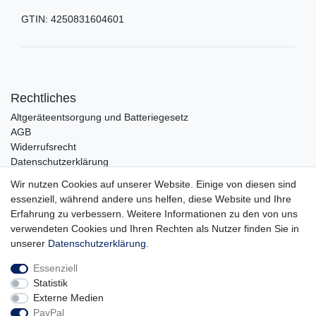
GTIN:
4250831604601
Rechtliches
Altgeräteentsorgung und Batteriegesetz
AGB
Widerrufsrecht
Datenschutzerklärung
Barrierefreiheit
Wir nutzen Cookies auf unserer Website. Einige von diesen sind
Impressum
essenziell, während andere uns helfen, diese Website und Ihre
Erfahrung zu verbessern. Weitere Informationen zu den von uns
Service
verwendeten Cookies und Ihren Rechten als Nutzer finden Sie in
Zahlungsarten
unserer
Daten­schutz­erklärung
.
Lieferung und Abholung
Essenziell
Unternehmen
Statistik
Über uns
Externe Medien
Karriere
PayPal