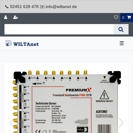
📞 02451 628 478 ✉️ info@wiltanet.de
0
☰