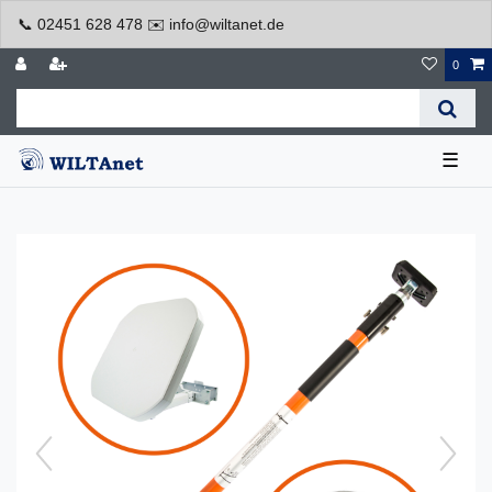
📞 02451 628 478 ✉️ info@wiltanet.de
0
☰