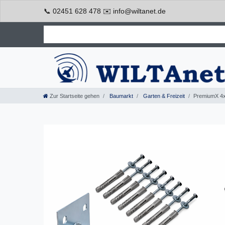
📞 02451 628 478 ✉️ info@wiltanet.de
Zur Startseite gehen
Baumarkt
Garten & Freizeit
PremiumX 4x 