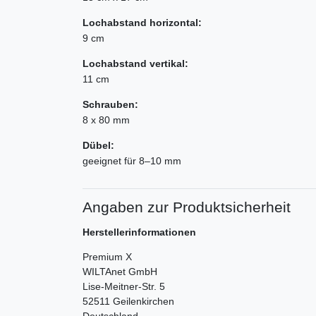
Lochabstand horizontal:
9 cm
Lochabstand vertikal:
11 cm
Schrauben:
8 x 80 mm
Dübel:
geeignet für 8–10 mm
Angaben zur Produktsicherheit
Herstellerinformationen
Premium X
WILTAnet GmbH
Lise-Meitner-Str.
5
52511
Geilenkirchen