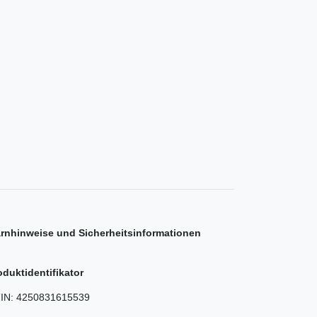
rnhinweise und Sicherheitsinformationen
oduktidentifikator
IN:
4250831615539