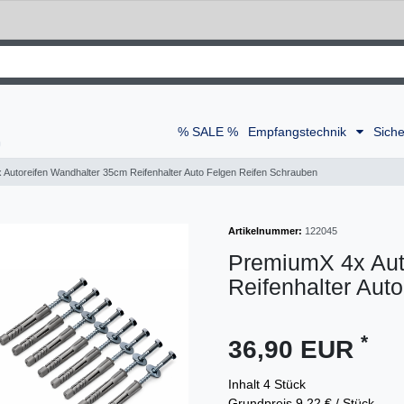
% SALE %
Empfangstechnik
Siche
Autoreifen Wandhalter 35cm Reifenhalter Auto Felgen Reifen Schrauben
Artikelnummer:
122045
PremiumX 4x Aut
Reifenhalter Aut
*
36,90 EUR
Inhalt
4
Stück
Grundpreis
9,22 € / Stück