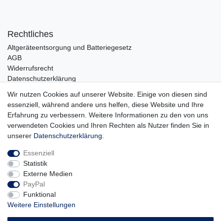
Rechtliches
Altgeräteentsorgung und Batteriegesetz
AGB
Widerrufsrecht
Datenschutzerklärung
Barrierefreiheit
Wir nutzen Cookies auf unserer Website. Einige von diesen sind
Impressum
essenziell, während andere uns helfen, diese Website und Ihre
Erfahrung zu verbessern. Weitere Informationen zu den von uns
Service
verwendeten Cookies und Ihren Rechten als Nutzer finden Sie in
Zahlungsarten
unserer
Daten­schutz­erklärung
.
Lieferung und Abholung
Essenziell
Unternehmen
Statistik
Über uns
Externe Medien
Karriere
PayPal
Kontakt
Funktional
Weitere Einstellungen
Vertrag widerrufen