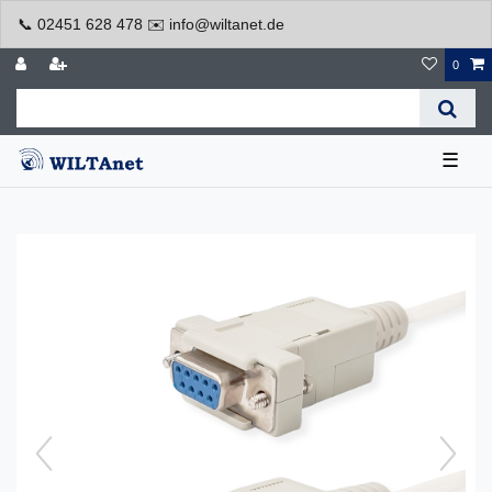
📞 02451 628 478 ✉️ info@wiltanet.de
0
☰