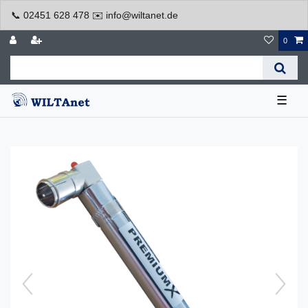
📞 02451 628 478 ✉️ info@wiltanet.de
0
☰