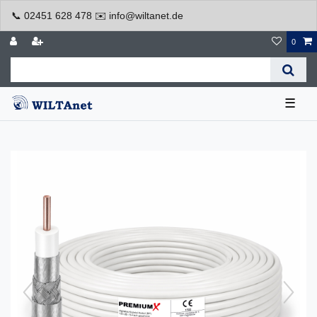
📞 02451 628 478 ✉️ info@wiltanet.de
0
☰