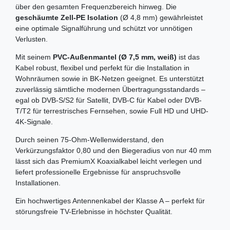
über den gesamten Frequenzbereich hinweg. Die
geschäumte Zell-PE Isolation
(Ø 4,8 mm) gewährleistet
eine optimale Signalführung und schützt vor unnötigen
Verlusten.
Mit seinem
PVC-Außenmantel (Ø 7,5 mm, weiß)
ist das
Kabel robust, flexibel und perfekt für die Installation in
Wohnräumen sowie in BK-Netzen geeignet. Es unterstützt
zuverlässig sämtliche modernen Übertragungsstandards –
egal ob DVB-S/S2 für Satellit, DVB-C für Kabel oder DVB-
T/T2 für terrestrisches Fernsehen, sowie Full HD und UHD-
4K-Signale.
Durch seinen 75-Ohm-Wellenwiderstand, den
Verkürzungsfaktor 0,80 und den Biegeradius von nur 40 mm
lässt sich das PremiumX Koaxialkabel leicht verlegen und
liefert professionelle Ergebnisse für anspruchsvolle
Installationen.
Ein hochwertiges Antennenkabel der Klasse A – perfekt für
störungsfreie TV-Erlebnisse in höchster Qualität.