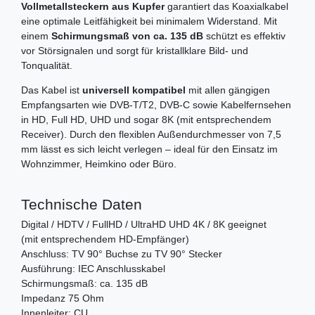
Vollmetallsteckern aus Kupfer
garantiert das Koaxialkabel
eine optimale Leitfähigkeit bei minimalem Widerstand. Mit
einem
Schirmungsmaß von ca. 135 dB
schützt es effektiv
vor Störsignalen und sorgt für kristallklare Bild- und
Tonqualität.
Das Kabel ist
universell kompatibel
mit allen gängigen
Empfangsarten wie DVB-T/T2, DVB-C sowie Kabelfernsehen
in HD, Full HD, UHD und sogar 8K (mit entsprechendem
Receiver). Durch den flexiblen Außendurchmesser von 7,5
mm lässt es sich leicht verlegen – ideal für den Einsatz im
Wohnzimmer, Heimkino oder Büro.
Technische Daten
Digital / HDTV / FullHD / UltraHD UHD 4K / 8K geeignet
(mit entsprechendem HD-Empfänger)
Anschluss: TV 90° Buchse zu TV 90° Stecker
Ausführung: IEC Anschlusskabel
Schirmungsmaß: ca. 135 dB
Impedanz 75 Ohm
Innenleiter: CU