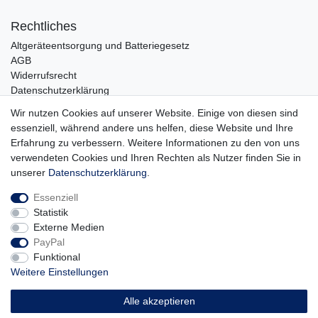
Rechtliches
Altgeräteentsorgung und Batteriegesetz
AGB
Widerrufsrecht
Datenschutzerklärung
Barrierefreiheit
Wir nutzen Cookies auf unserer Website. Einige von diesen sind
Impressum
essenziell, während andere uns helfen, diese Website und Ihre
Erfahrung zu verbessern. Weitere Informationen zu den von uns
Service
verwendeten Cookies und Ihren Rechten als Nutzer finden Sie in
Zahlungsarten
unserer
Daten­schutz­erklärung
.
Lieferung und Abholung
Essenziell
Unternehmen
Statistik
Über uns
Externe Medien
Karriere
PayPal
Kontakt
Funktional
Weitere Einstellungen
Vertrag widerrufen
Alle akzeptieren