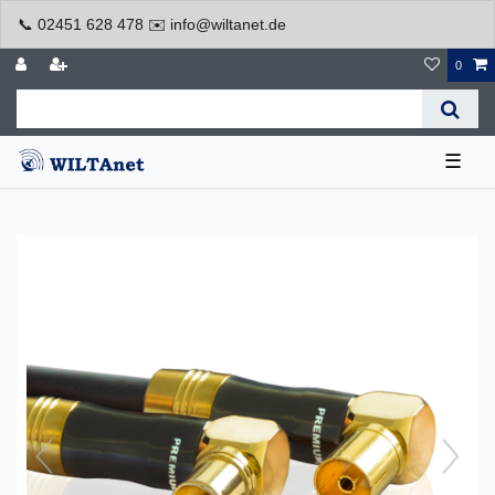
📞 02451 628 478 ✉️ info@wiltanet.de
0
☰