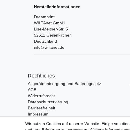
Herstellerinformationen
Dreamprint
WILTAnet GmbH
Lise-Meitner-Str.
5
52511
Geilenkirchen
Deutschland
info@wiltanet.de
Rechtliches
Altgeräteentsorgung und Batteriegesetz
AGB
Widerrufsrecht
Datenschutzerklärung
Barrierefreiheit
Impressum
Wir nutzen Cookies auf unserer Website. Einige von dies
und Ihre Erfahrung zu verbessern. Weitere Information
Vertrag widerrufen