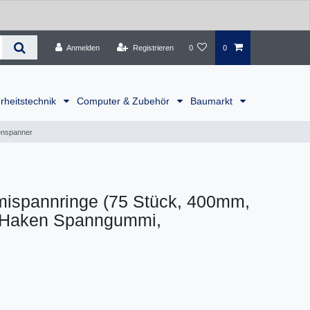
Anmelden
Registrieren
0
0
rheitstechnik
Computer & Zubehör
Baumarkt
enspanner
ispannringe (75 Stück, 400mm,
-Haken Spanngummi,