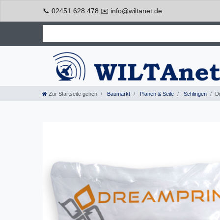
📞 02451 628 478 ✉️ info@wiltanet.de
Zur Startseite gehen
Baumarkt
Planen & Seile
Schlingen
D