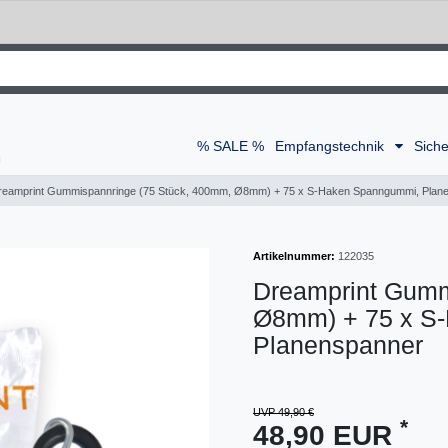
% SALE %
Empfangstechnik
Siche
reamprint Gummispannringe (75 Stück, 400mm, Ø8mm) + 75 x S-Haken Spanngummi, Plan
Artikelnummer:
122035
Dreamprint Gumm
Ø8mm) + 75 x S
Planenspanner
UVP 49,90 €
*
48,90 EUR