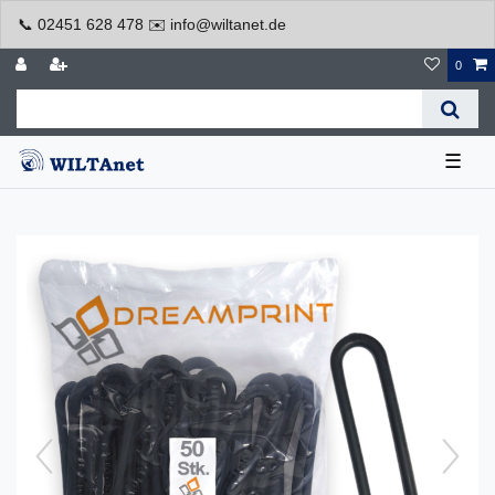
📞 02451 628 478 ✉️ info@wiltanet.de
0
☰