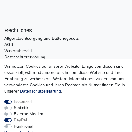
Rechtliches
Altgeräteentsorgung und Batteriegesetz
AGB
Widerrufsrecht
Datenschutzerklärung
Barrierefreiheit
Wir nutzen Cookies auf unserer Website. Einige von diesen sind
Impressum
essenziell, während andere uns helfen, diese Website und Ihre
Erfahrung zu verbessern. Weitere Informationen zu den von uns
Service
verwendeten Cookies und Ihren Rechten als Nutzer finden Sie in
Zahlungsarten
unserer
Daten­schutz­erklärung
.
Lieferung und Abholung
Essenziell
Unternehmen
Statistik
Über uns
Externe Medien
Karriere
PayPal
Kontakt
Funktional