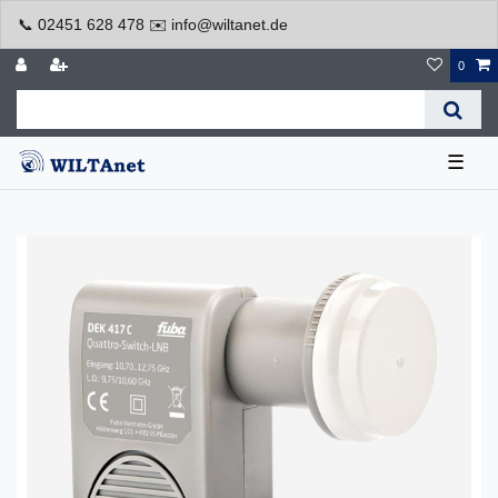
📞 02451 628 478 ✉️ info@wiltanet.de
0
☰