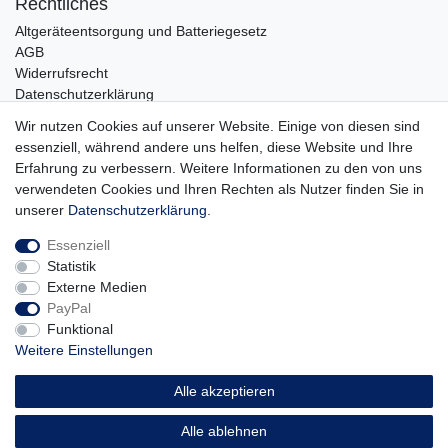
Rechtliches
Altgeräteentsorgung und Batteriegesetz
AGB
Widerrufsrecht
Datenschutzerklärung
Barrierefreiheit
Wir nutzen Cookies auf unserer Website. Einige von diesen sind
Impressum
essenziell, während andere uns helfen, diese Website und Ihre
Erfahrung zu verbessern. Weitere Informationen zu den von uns
Service
verwendeten Cookies und Ihren Rechten als Nutzer finden Sie in
Zahlungsarten
unserer
Daten­schutz­erklärung
.
Lieferung und Abholung
Essenziell
Unternehmen
Statistik
Über uns
Externe Medien
Karriere
PayPal
Kontakt
Funktional
Weitere Einstellungen
Vertrag widerrufen
Alle akzeptieren
Alle ablehnen
© Copyright 2026 | Alle Rechte vorbehalten.