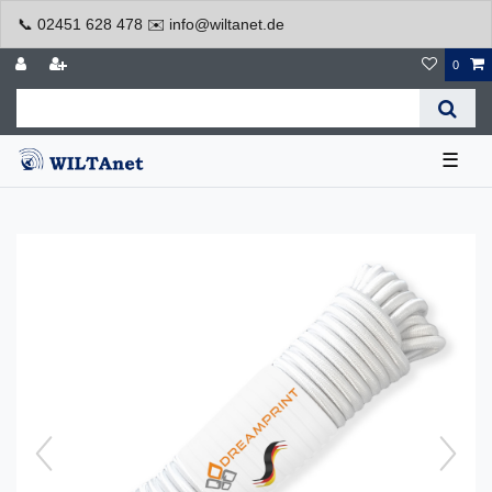
📞 02451 628 478 ✉️ info@wiltanet.de
0
☰