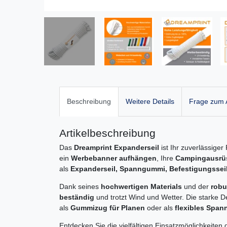
Beschreibung
Weitere Details
Frage zum A
Artikelbeschreibung
Das
Dreamprint Expanderseil
ist Ihr zuverlässige
ein
Werbebanner aufhängen
, Ihre
Campingausrüs
als
Expanderseil, Spanngummi, Befestigungssei
Dank seines
hochwertigen Materials
und der
robu
beständig
und trotzt Wind und Wetter. Die starke De
als
Gummizug für Planen
oder als
flexibles Span
Entdecken Sie die vielfältigen Einsatzmöglichkeite