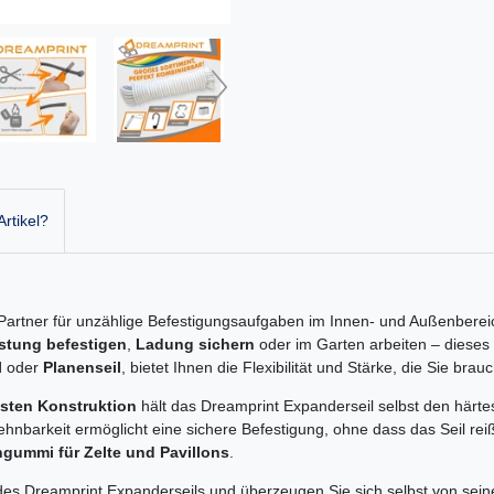
rtikel?
r Partner für unzählige Befestigungsaufgaben im Innen- und Außenberei
tung befestigen
,
Ladung sichern
oder im Garten arbeiten – dieses 
l
oder
Planenseil
, bietet Ihnen die Flexibilität und Stärke, die Sie brau
sten Konstruktion
hält das Dreamprint Expanderseil selbst den härte
hnbarkeit ermöglicht eine sichere Befestigung, ohne dass das Seil reiß
ngummi für Zelte und Pavillons
.
n des Dreamprint Expanderseils und überzeugen Sie sich selbst von sei