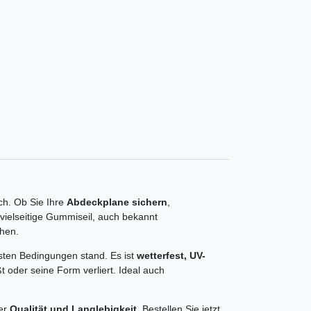
ch. Ob Sie Ihre
Abdeckplane sichern
,
vielseitige Gummiseil, auch bekannt
chen.
sten Bedingungen stand. Es ist
wetterfest, UV-
t oder seine Form verliert. Ideal auch
ner
Qualität und Langlebigkeit
. Bestellen Sie jetzt