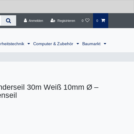
Anmelden
Registrieren
0
0
rheitstechnik
Computer & Zubehör
Baumarkt
nderseil 30m Weiß 10mm Ø –
nseil