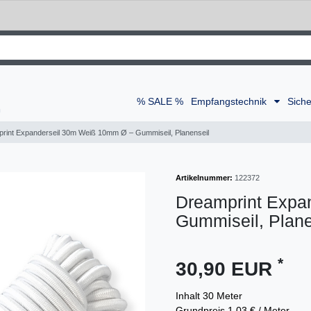
% SALE %
Empfangstechnik
Siche
rint Expanderseil 30m Weiß 10mm Ø – Gummiseil, Planenseil
Artikelnummer:
122372
Dreamprint Expa
Gummiseil, Plane
*
30,90 EUR
Inhalt
30
Meter
Grundpreis
1,03 € / Meter