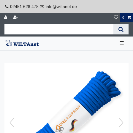
📞 02451 628 478 ✉️ info@wiltanet.de
0
☰