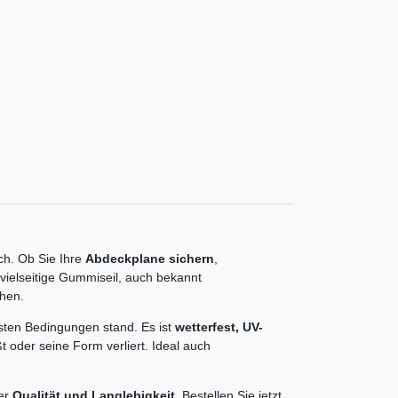
ch. Ob Sie Ihre
Abdeckplane sichern
,
vielseitige Gummiseil, auch bekannt
chen.
sten Bedingungen stand. Es ist
wetterfest, UV-
t oder seine Form verliert. Ideal auch
ner
Qualität und Langlebigkeit
. Bestellen Sie jetzt