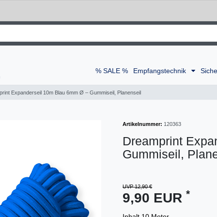
% SALE %
Empfangstechnik
Siche
rint Expanderseil 10m Blau 6mm Ø – Gummiseil, Planenseil
Artikelnummer:
120363
Dreamprint Expa
Gummiseil, Plane
UVP 12,90 €
*
9,90 EUR
Inhalt
10
Meter