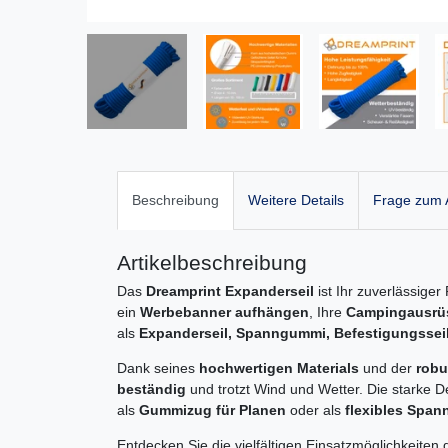
Beschreibung
Weitere Details
Frage zum A
Artikelbeschreibung
Das
Dreamprint Expanderseil
ist Ihr zuverlässige
ein
Werbebanner aufhängen
, Ihre
Campingausrüs
als
Expanderseil, Spanngummi, Befestigungssei
Dank seines
hochwertigen Materials
und der
robu
beständig
und trotzt Wind und Wetter. Die starke De
als
Gummizug für Planen
oder als
flexibles Span
Entdecken Sie die vielfältigen Einsatzmöglichkeite