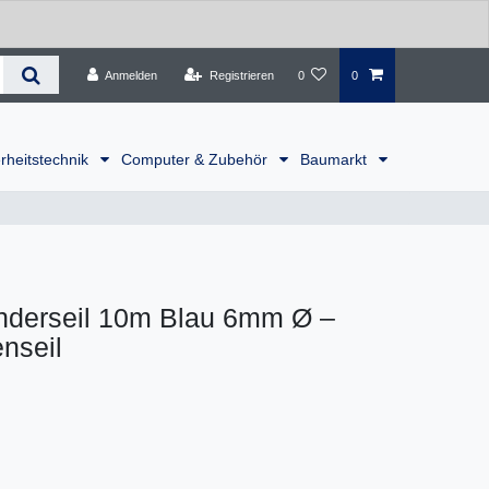
Anmelden
Registrieren
0
0
rheitstechnik
Computer & Zubehör
Baumarkt
nderseil 10m Blau 6mm Ø –
nseil