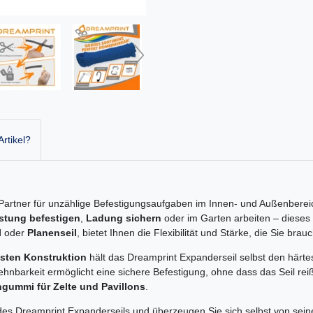
rtikel?
r Partner für unzählige Befestigungsaufgaben im Innen- und Außenberei
tung befestigen
,
Ladung sichern
oder im Garten arbeiten – dieses 
l
oder
Planenseil
, bietet Ihnen die Flexibilität und Stärke, die Sie brau
sten Konstruktion
hält das Dreamprint Expanderseil selbst den härte
hnbarkeit ermöglicht eine sichere Befestigung, ohne dass das Seil reiß
ngummi für Zelte und Pavillons
.
n des Dreamprint Expanderseils und überzeugen Sie sich selbst von sei