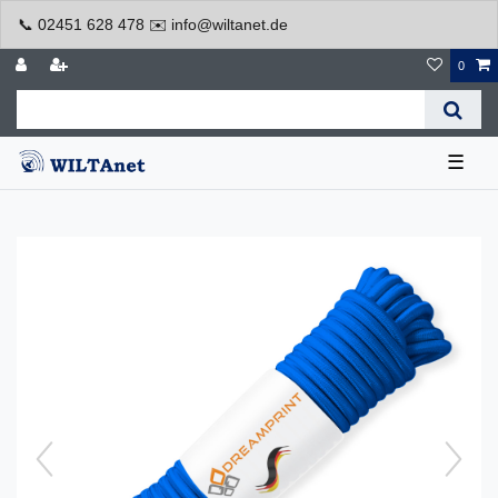
📞 02451 628 478 ✉️ info@wiltanet.de
0
☰