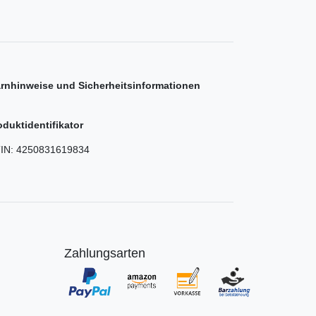
rnhinweise und Sicherheitsinformationen
oduktidentifikator
IN:
4250831619834
Zahlungsarten