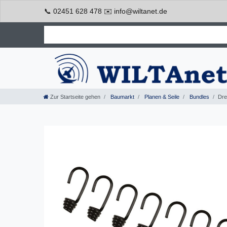
📞 02451 628 478 ✉️ info@wiltanet.de
Zur Startseite gehen
Baumarkt
Planen & Seile
Bundles
Dre