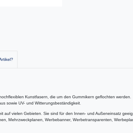
rtikel?
hochflexiblen Kunstfasern, die um den Gummikern geflochten werden. D
t aus sowie UV- und Witterungsbeständigkeit.
it auf vielen Gebieten. Sie sind für den Innen- und Außeneinsatz geei
anen, Mehrzweckplanen, Werbebanner, Werbetransparenten, Werbepl