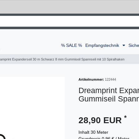
% SALE %
Empfangstechnik
Siche
amprint Expanderseil 30 m Schwarz 8 mm Gummiseil Spannseil mit 10 Spiralhaken
Artikelnummer:
122444
Dreamprint Expa
Gummiseil Spanns
*
28,90 EUR
Inhalt
30
Meter
Grundpreis
0,96 € / Meter