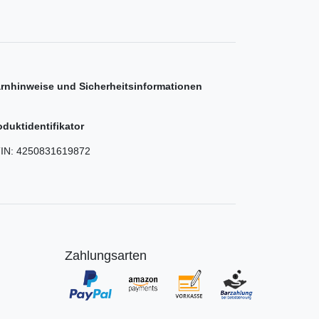
rnhinweise und Sicherheitsinformationen
oduktidentifikator
IN:
4250831619872
Zahlungsarten