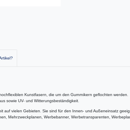
rtikel?
hochflexiblen Kunstfasern, die um den Gummikern geflochten werden. D
t aus sowie UV- und Witterungsbeständigkeit.
it auf vielen Gebieten. Sie sind für den Innen- und Außeneinsatz geei
anen, Mehrzweckplanen, Werbebanner, Werbetransparenten, Werbepl