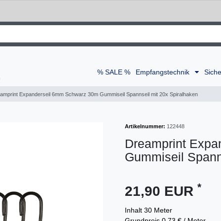
% SALE %
Empfangstechnik
Siche
amprint Expanderseil 6mm Schwarz 30m Gummiseil Spannseil mit 20x Spiralhaken
Artikelnummer:
122448
Dreamprint Expa
Gummiseil Spanns
*
21,90 EUR
Inhalt
30
Meter
Grundpreis
0,73 € / Meter