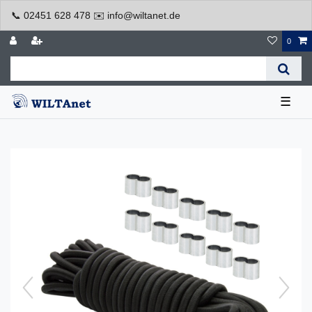
📞 02451 628 478 ✉️ info@wiltanet.de
0
☰