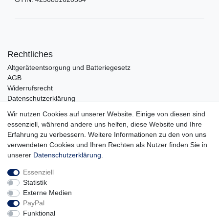
Rechtliches
Altgeräteentsorgung und Batteriegesetz
AGB
Widerrufsrecht
Datenschutzerklärung
Barrierefreiheit
Wir nutzen Cookies auf unserer Website. Einige von diesen sind
Impressum
essenziell, während andere uns helfen, diese Website und Ihre
Erfahrung zu verbessern. Weitere Informationen zu den von uns
Service
verwendeten Cookies und Ihren Rechten als Nutzer finden Sie in
Zahlungsarten
unserer
Daten­schutz­erklärung
.
Lieferung und Abholung
Essenziell
Unternehmen
Statistik
Über uns
Externe Medien
Karriere
PayPal
Kontakt
Funktional