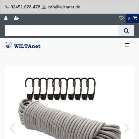
📞 02451 628 478 ✉️ info@wiltanet.de
0
☰