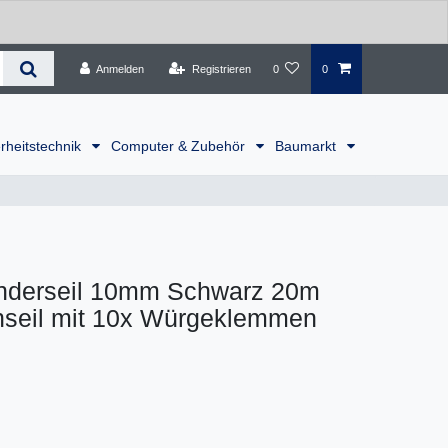
Anmelden
Registrieren
0
0
rheitstechnik
Computer & Zubehör
Baumarkt
nderseil 10mm Schwarz 20m
seil mit 10x Würgeklemmen