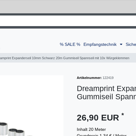
% SALE %
Empfangstechnik
Siche
amprint Expanderseil 10mm Schwarz 20m Gummiseil Spannseil mit 10x Würgeklemmen
Artikelnummer:
122419
Dreamprint Expa
Gummiseil Spann
*
26,90 EUR
Inhalt
20
Meter
Grundpreis
1,34 € / Meter