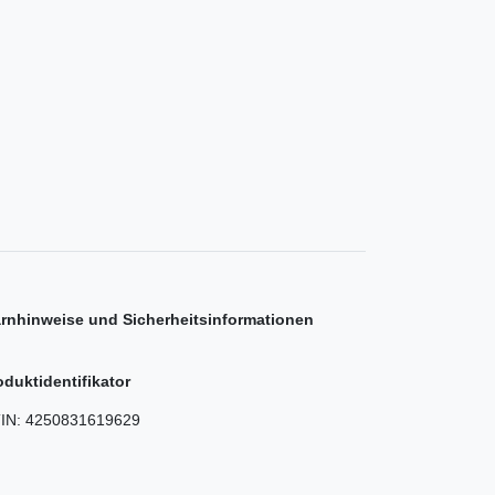
rnhinweise und Sicherheitsinformationen
oduktidentifikator
IN:
4250831619629