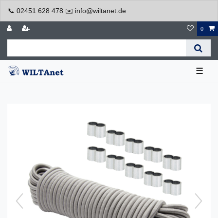
📞 02451 628 478 ✉️ info@wiltanet.de
0
☰