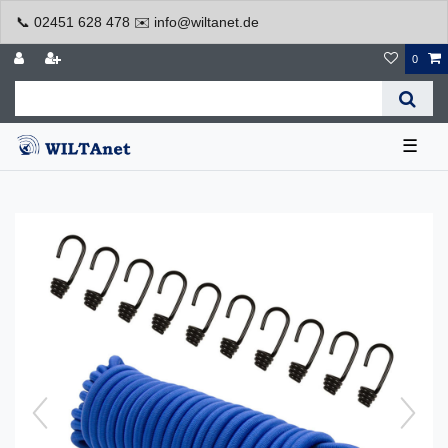
📞 02451 628 478 ✉️ info@wiltanet.de
0
☰