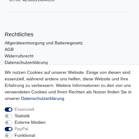
Rechtliches
Altgeräteentsorgung und Batteriegesetz
AGB
Widerrufsrecht
Datenschutzerklärung
Barrierefreiheit
Wir nutzen Cookies auf unserer Website. Einige von diesen sind
Impressum
essenziell, während andere uns helfen, diese Website und Ihre
Erfahrung zu verbessern. Weitere Informationen zu den von uns
Service
verwendeten Cookies und Ihren Rechten als Nutzer finden Sie in
Zahlungsarten
unserer
Daten­schutz­erklärung
.
Lieferung und Abholung
Essenziell
Unternehmen
Statistik
Über uns
Externe Medien
Karriere
PayPal
Kontakt
Funktional