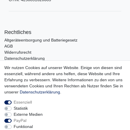
Rechtliches
Altgeräteentsorgung und Batteriegesetz
AGB
Widerrufsrecht
Datenschutzerklärung
Barrierefreiheit
Wir nutzen Cookies auf unserer Website. Einige von diesen sind
Impressum
essenziell, während andere uns helfen, diese Website und Ihre
Erfahrung zu verbessern. Weitere Informationen zu den von uns
Service
verwendeten Cookies und Ihren Rechten als Nutzer finden Sie in
Zahlungsarten
unserer
Daten­schutz­erklärung
.
Lieferung und Abholung
Essenziell
Unternehmen
Statistik
Über uns
Externe Medien
Karriere
PayPal
Kontakt
Funktional