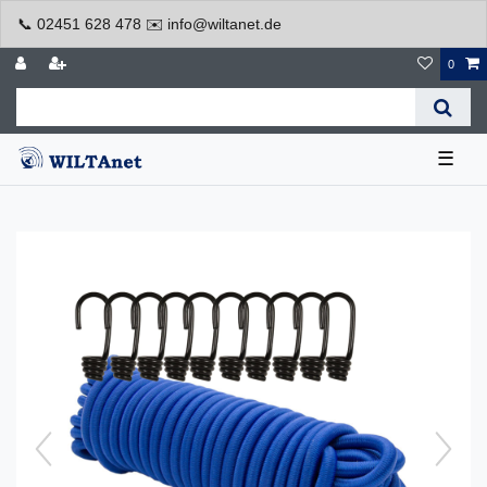
📞 02451 628 478 ✉️ info@wiltanet.de
0
☰